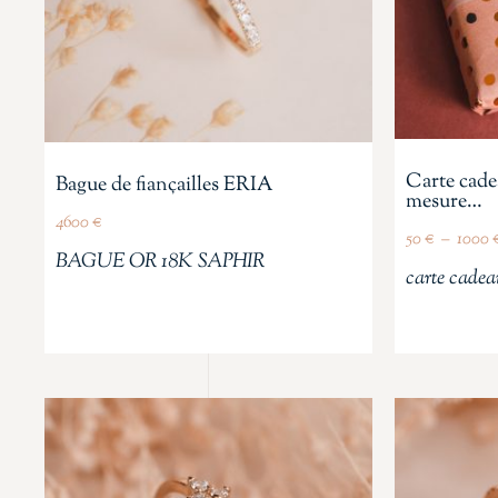
Carte cade
Bague de fiançailles ERIA
mesure…
4600
€
50
€
–
1000
BAGUE OR 18K SAPHIR
carte cadea