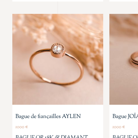
Bague de fiançailles AYLEN
Bague JOÏ
1000
€
1000
€
BAGUE OR 18K & DIAMANT
BAGUE O