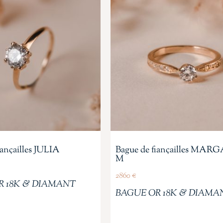
iançailles JULIA
Bague de fiançailles MA
M
2860
€
R 18K & DIAMANT
BAGUE OR 18K & DIAMA