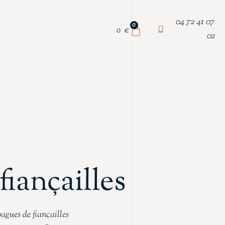
04 72 41 07
0
0
€
02
fiançailles
gues de fiançailles