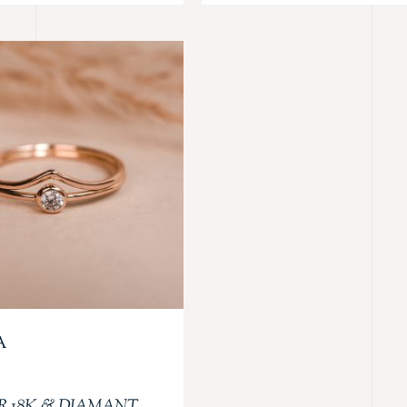
A
R 18K & DIAMANT