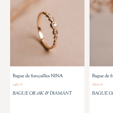
Bague de fiançailles NINA
Bague de f
1460
€
5800
€
BAGUE OR 18K & DIAMANT
BAGUE O